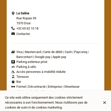
La Saline
Rue Ropaix 39
7370 Dour
+32 65 62 10 18
Contacter
Visa
Mastercard
Carte de débit
Cash
Payconiq
Bancontact
Google pay
Apple pay
Parking extérieur privé
Parking à vélo
Accès personnes à mobilité réduite
Terrasse
Bar
Formel
Décontracté
Entreprise
Streetwear
Idéal pour les familles
Animaux acceptés
Ce site web utilise uniquement des cookies strictement
nécessaires à son fonctionnement. Nous n'utilisons pas de
cookies de suivi ni de cookies marketing.